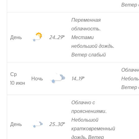
Ветер 
Переменная
облачность.
День
24..29
°
Местами
небольшой дождь
.
Ветер слабый
Облачн
Ср
Ночь
14..19
°
Неболь
10 июн
Ветер 
Облачно с
прояснениями.
Небольшой
День
25..30
°
кратковременный
дождь
.
Ветер