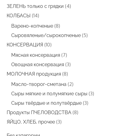
товаров
4
4
ЗЕЛЕНЬ только с грядки
товара
14
14
КОЛБАСЫ
товаров
8
8
Варено-копченые
товаров
5
5
Сыровяленые/сырокопченые
товаров
10
10
КОНСЕРВАЦИЯ
товаров
7
7
Мясная консервация
товаров
3
3
Овощная консервация
товара
8
8
МОЛОЧНАЯ продукция
товаров
2
2
Масло-творог-сметана
товара
3
3
Сыры мягкие и полумягкие сыры
товара
3
3
Сыры твёрдые и полутвёрдые
товара
8
8
Продукты ПЧЕЛОВОДСТВА
товаров
3
3
ЯЙЦО, ХЛЕБ, прочее
товара
Без категории