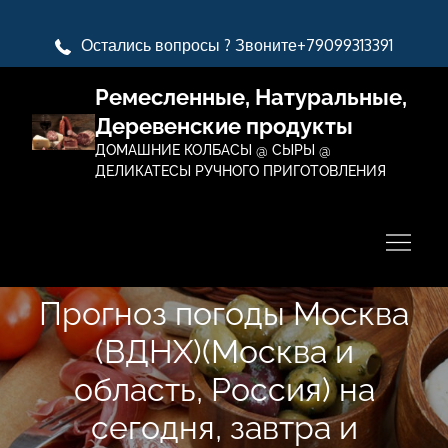
Перейти
к
Остались вопросы ? Звоните+79099313391
содержимому
Ремесленные, Натуральные,
Деревенские продукты
ДОМАШНИЕ КОЛБАСЫ @ СЫРЫ @
ДЕЛИКАТЕСЫ РУЧНОГО ПРИГОТОВЛЕНИЯ
Прогноз погоды Москва
(ВДНХ)(Москва и
область, Россия) на
сегодня, завтра и