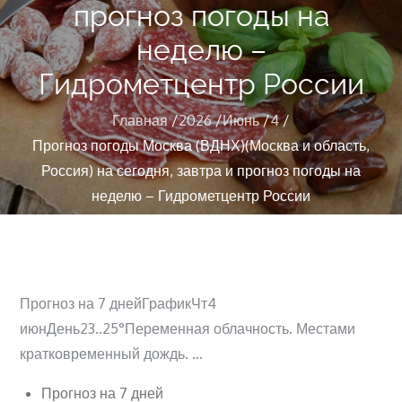
прогноз погоды на
неделю –
Гидрометцентр России
Главная
2026
Июнь
4
Прогноз погоды Москва (ВДНХ)(Москва и область,
Россия) на сегодня, завтра и прогноз погоды на
неделю – Гидрометцентр России
Прогноз на 7 днейГрафикЧт4
июнДень23..25°Переменная облачность. Местами
кратковременный дождь. …
Прогноз на 7 дней