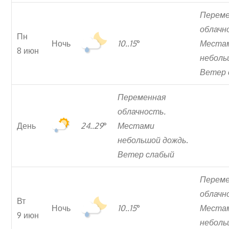
Перем
облачн
Пн
Ночь
10..15
°
Места
8 июн
неболь
Ветер 
Переменная
облачность.
День
24..29
°
Местами
небольшой дождь
.
Ветер слабый
Перем
облачн
Вт
Ночь
10..15
°
Места
9 июн
неболь