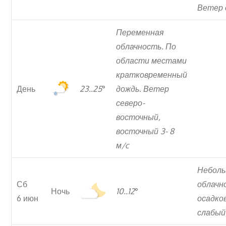
Ветер 
Переменная
облачность. По
области местами
кратковременный
День
23..25
°
дождь
.
Ветер
северо-
восточный,
восточный 3- 8
м/c
Небол
Сб
облачн
Ночь
10..12
°
6 июн
осадко
слабый