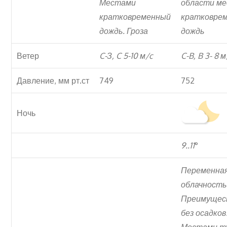
Местами
области м
кратковременный
кратковре
дождь. Гроза
дождь
Ветер
C-З, C 5-10
м/c
C-B, B 3- 8
м
Давление, мм рт.ст
749
752
Ночь
9..11
°
Переменна
облачность
Преимущес
без осадков