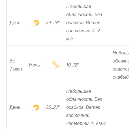
Небольшая
облачность. Без
День
24..26
°
осадков
.
Ветер
восточный 4- 9
м/c
Небол
Вс
облачн
Ночь
10..12
°
7 июн
осадко
слабый
Небольшая
облачность. Без
День
25..27
°
осадков
.
Ветер
восточной
четверти 4- 9
м/c