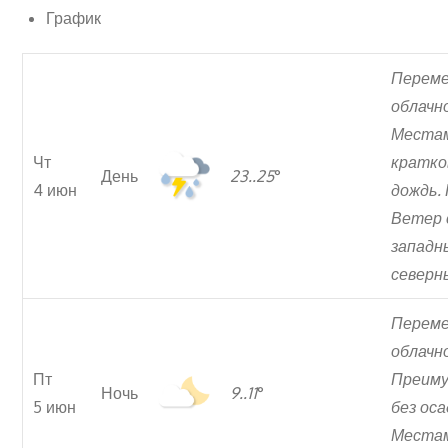
График
Перем
облачн
Места
Чт
кратко
День
23..25
°
4 июн
дождь. 
Ветер 
западн
северн
Перем
облачн
Пт
Преим
Ночь
9..11
°
5 июн
без оса
Места