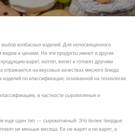
й выбор колбасных изделий. Для непосвященного
м видом и ценами. Но эти продукты имеют и другие
 продукцию варят, коптят, вялят и готовят другими
ах отражаются на вкусовых качествах мясного блюда.
х изделий по классификации, основанной на технологии
классификацию, в частности сыровяленые и
бя еще один тип — сырокопченый. Это более твердые
товят не меньше месяца. Ее не жарят и не варят, а