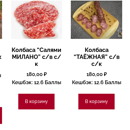
Колбаса “Салями
Колбаса
к
МИЛАНО” с/в с/
“ТАЁЖНАЯ” с/в
к
с/к
180,00
₽
180,00
₽
ы
Кешбэк:
12.6 Баллы
Кешбэк:
12.6 Баллы
В корзину
В корзину