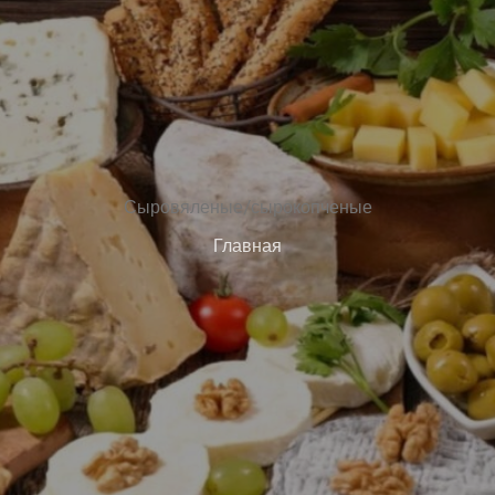
Сыровяленые/сырокопченые
Главная